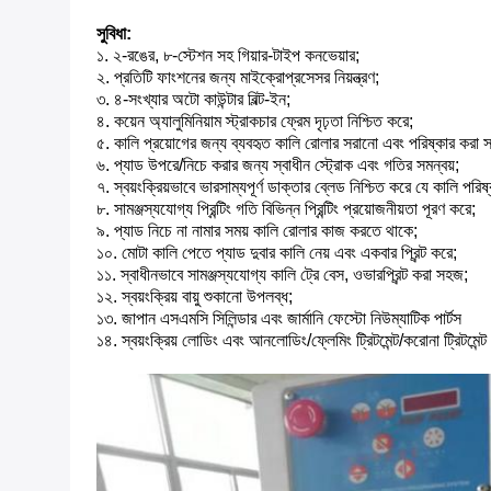
সুবিধা:
১. ২-রঙের, ৮-স্টেশন সহ গিয়ার-টাইপ কনভেয়ার;
২. প্রতিটি ফাংশনের জন্য মাইক্রোপ্রসেসর নিয়ন্ত্রণ;
৩. ৪-সংখ্যার অটো কাউন্টার বিল্ট-ইন;
৪. কয়েন অ্যালুমিনিয়াম স্ট্রাকচার ফ্রেম দৃঢ়তা নিশ্চিত করে;
৫. কালি প্রয়োগের জন্য ব্যবহৃত কালি রোলার সরানো এবং পরিষ্কার করা 
৬. প্যাড উপরে/নিচে করার জন্য স্বাধীন স্ট্রোক এবং গতির সমন্বয়;
৭. স্বয়ংক্রিয়ভাবে ভারসাম্যপূর্ণ ডাক্তার ব্লেড নিশ্চিত করে যে কালি পরিষ্কা
৮. সামঞ্জস্যযোগ্য প্রিন্টিং গতি বিভিন্ন প্রিন্টিং প্রয়োজনীয়তা পূরণ করে;
৯. প্যাড নিচে না নামার সময় কালি রোলার কাজ করতে থাকে;
১০. মোটা কালি পেতে প্যাড দুবার কালি নেয় এবং একবার প্রিন্ট করে;
১১. স্বাধীনভাবে সামঞ্জস্যযোগ্য কালি ট্রে বেস, ওভারপ্রিন্ট করা সহজ;
১২. স্বয়ংক্রিয় বায়ু শুকানো উপলব্ধ;
১৩. জাপান এসএমসি সিলিন্ডার এবং জার্মানি ফেস্টো নিউম্যাটিক পার্টস
১৪. স্বয়ংক্রিয় লোডিং এবং আনলোডিং/ফ্লেমিং ট্রিটমেন্ট/করোনা ট্রিটমেন্ট