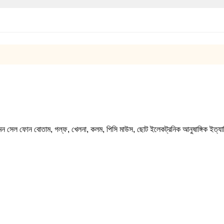
, যেমন সেল ফোন বোতাম, গল্ফ, খেলনা, কলম, পিসি মাউস, ছোট ইলেকট্রনিক আনুষাঙ্গিক ইত্য