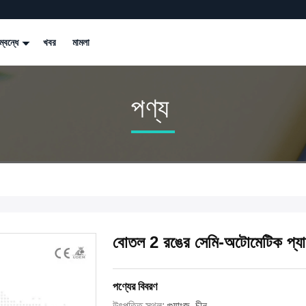
্বন্ধে
খবর
মামলা
পণ্য
বোতল 2 রঙের সেমি-অটোমেটিক প্যাড 
পণ্যের বিবরণ
উৎপত্তি স্থল:
গুয়াংজু, চীন