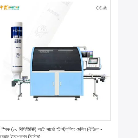
সেরা দাম পান
 স্পিড (৮০ পিসি/মিনিট) অটো সার্ভো হট স্ট্যাম্পিং মেশিন (ঐচ্ছিক -
্যুয়াল ইন্সপেকশন সিস্টেম)