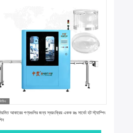
ভিডিও
সেরা দাম পান
য়মিত আকারের পণ্যগুলির জন্য স্বয়ংক্রিয় একক রঙ সার্ভো হট স্ট্যাম্পিং
শিন