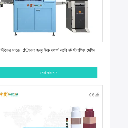
সেরা দাম পান
াস্টিকের জারের idাকনা জন্য উচ্চ যথার্থ অটো হট স্ট্যাম্পিং মেশিন
সেরা দাম পান