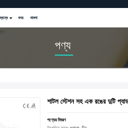
্বন্ধে
খবর
মামলা
পণ্য
শাটল স্টেশন সহ এক রঙের দুটি প্যাড আ
পণ্যের বিবরণ
উৎপত্তি স্থল:
গুয়াংজু, চীন