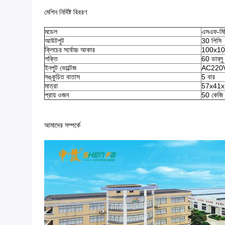
মেশিন নির্দিষ্ট বিবরণ
মডেল
এসএফ-মিন
আউটপুট
30 পিসি
ক্লিচের সর্বোচ্চ আকার
100x100
শক্তি
60 ডাব্লু
ইনপুট ভোল্টেজ
AC220
সঙ্কুচিত বাতাস
5 বার
মাত্রা
57x41x1
প্রায় ওজন
50 কেজি
আমাদের সম্পর্কে