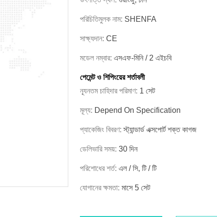
পরিচিতিমুলক নাম:
SHENFA
সাক্ষ্যদান:
CE
মডেল নম্বার:
এসএফ-মিনি / 2 এইচবি
পেমেন্ট ও শিপিংয়ের শর্তাবলী
ন্যূনতম চাহিদার পরিমাণ:
1 সেট
মূল্য:
Depend On Specification
প্যাকেজিং বিবরণ:
স্ট্যান্ডার্ড এক্সপোর্ট শক্ত কাগজ
ডেলিভারি সময়:
30 দিন
পরিশোধের শর্ত:
এল / সি, টি / টি
যোগানের ক্ষমতা:
মাসে 5 সেট