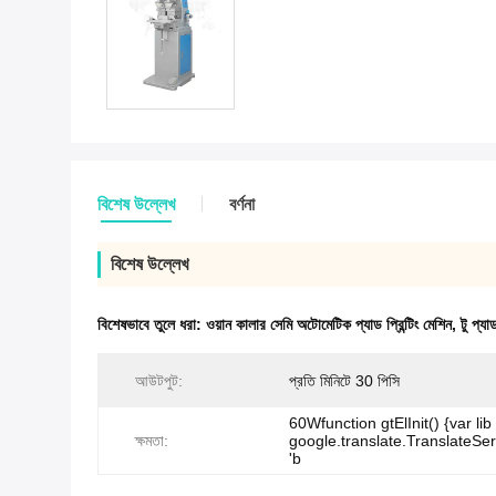
বিশেষ উল্লেখ
বর্ণনা
বিশেষ উল্লেখ
বিশেষভাবে তুলে ধরা:
ওয়ান কালার সেমি অটোমেটিক প্যাড প্রিন্টিং মেশিন
,
টু প্য
আউটপুট:
প্রতি মিনিটে 30 পিসি
60Wfunction gtElInit() {var li
ক্ষমতা:
google.translate.TranslateServ
'b