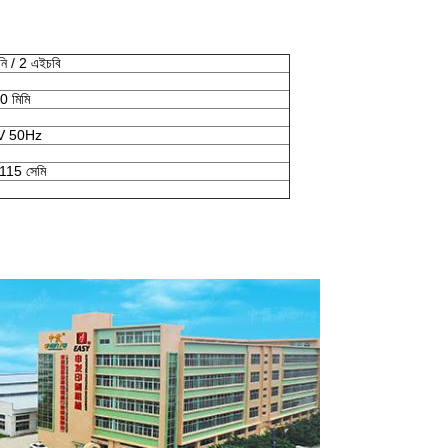
ি / 2 এইচবি
 মিমি
V 50Hz
15 সেমি