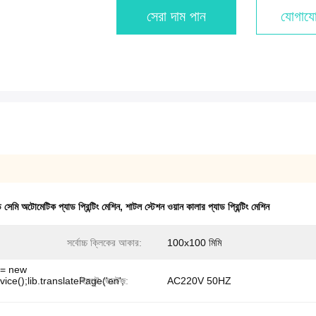
সেরা দাম পান
যোগাযো
াড সেমি অটোমেটিক প্যাড প্রিন্টিং মেশিন
,
শাটল স্টেশন ওয়ান কালার প্যাড প্রিন্টিং মেশিন
সর্বোচ্চ ক্লিকের আকার:
100x100 মিমি
b = new
ice();lib.translatePage('en',
ইনপুট ভোল্টেজ:
AC220V 50HZ