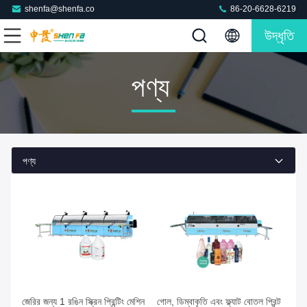
shenfa@shenfa.co
86-20-6628-6219
উদ্ধৃতি
পণ্য
পণ্য
জেরির জন্য 1 রঙিন স্ক্রিন প্রিন্টিং মেশিন
গোল, ডিম্বাকৃতি এবং ফ্ল্যাট বোতল প্রিন্ট