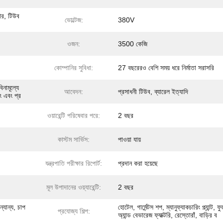
্টার, টিউব
ভোল্টেজ:
380V
ওজন:
3500 কেজি
কোম্পানির সুবিধা:
27 বছরেরও বেশি সময় ধরে নির্মাতা সরাসরি
িনামূল্যে
আবেদন:
প্রসাধনী টিউব, ব্যারেল ইত্যাদি
িং এবং প্র
ওয়ারেন্টি পরিষেবার পরে:
2 বছর
কাস্টম সার্ভিস:
পাওয়া যায়
যন্ত্রপাতি পরীক্ষার রিপোর্ট:
প্রদান করা হয়েছে
মূল উপাদানের ওয়্যারেন্টি:
2 বছর
ন্যান্য, চাপ
হোটেল, গার্মেন্টস শপ, ম্যানুফ্যাকচারিং প্ল্যান্ট, ফু
প্রযোজ্য শিল্প:
অ্যান্ড বেভারেজ ফ্যাক্টরি, রেস্তোরাঁ, বাড়ির ব