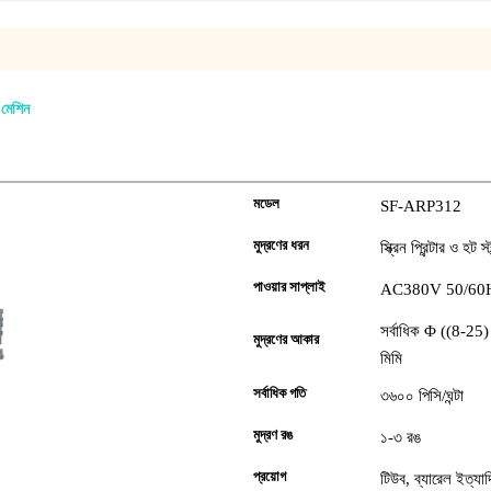
ং মেশিন
মডেল
SF-ARP312
মুদ্রণের ধরন
স্ক্রিন প্রিন্টার ও হট স্
পাওয়ার সাপ্লাই
AC380V 50/6
সর্বাধিক Φ ((8-25
মুদ্রণের আকার
মিমি
সর্বাধিক গতি
৩৬০০ পিসি/ঘন্টা
মুদ্রণ রঙ
১-৩ রঙ
প্রয়োগ
টিউব, ব্যারেল ইত্যাদ