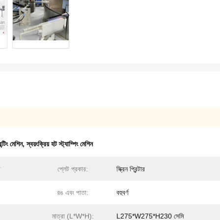
ন্টিং মেশিন
,
স্বয়ংক্রিয় হট স্ট্যাম্পিং মেশিন
প্লেট প্রকার:
স্ক্রিন প্রিন্টার
রঙ এবং পাতা:
বহুবর্ণ
মাত্রা (L*W*H):
L275*W275*H230 সেমি