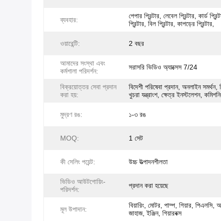
পেপার প্রিন্টার, লেবেল প্রিন্টার, কার্ড প্রিন
ব্যবহার:
প্রিন্টার, বিল প্রিন্টার, কাপড়ের প্রিন্টার,
ওয়ারেন্টি:
2 বছর
আমাদের সংস্থা এবং
সরাসরি ভিডিও অ্যাক্সেস 7/24
কর্মশালা পরিদর্শন:
বিক্রয়োত্তর সেবা প্রদান
বিদেশী পরিষেবা প্রদান, অনলাইন সমর্থন, ব
করা হয়:
খুচরা যন্ত্রাংশ, ক্ষেত্র ইনস্টলেশন, কমিশন
মুদ্রণ রঙ:
১-৩ রঙ
MOQ:
1 সেট
কী সেলিং পয়েন্ট:
উচ্চ উত্পাদনশীলতা
ভিডিও আউটগোয়িং-
প্রদান করা হয়েছে
পরিদর্শন:
বিয়ারিং, মোটর, পাম্প, গিয়ার, পিএলসি, অ
মূল উপাদান:
জাহাজ, ইঞ্জিন, গিয়ারবক্স