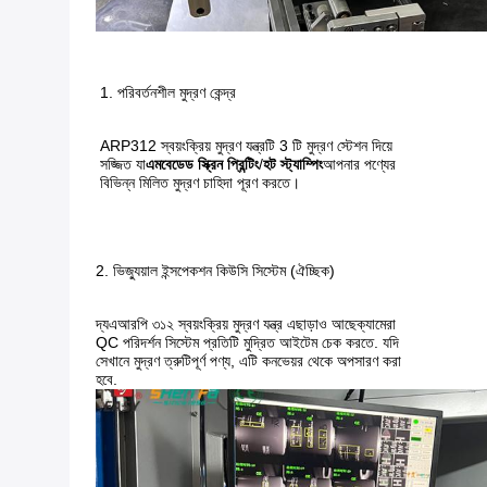
1. পরিবর্তনশীল মুদ্রণ কেন্দ্র
ARP312 স্বয়ংক্রিয় মুদ্রণ যন্ত্রটি 3 টি মুদ্রণ স্টেশন দিয়ে
সজ্জিত যা
এমবেডেড স্ক্রিন প্রিন্টিং
/
হট স্ট্যাম্পিং
আপনার পণ্যের
বিভিন্ন মিলিত মুদ্রণ চাহিদা পূরণ করতে।
2. ভিজ্যুয়াল ইন্সপেকশন কিউসি সিস্টেম (ঐচ্ছিক)
দ্য
এআরপি ৩১২
স্বয়ংক্রিয় মুদ্রণ যন্ত্র এছাড়াও আছে
ক্যামেরা
QC পরিদর্শন সিস্টেম প্রতিটি মুদ্রিত আইটেম চেক করতে. যদি
সেখানে মুদ্রণ ত্রুটিপূর্ণ পণ্য, এটি কনভেয়র থেকে অপসারণ করা
হবে.