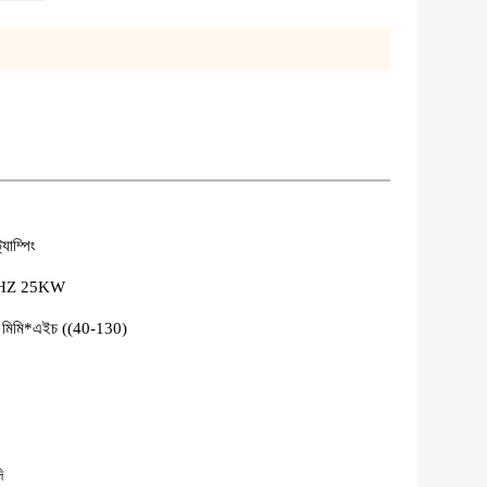
ট্যাম্পিং
0HZ 25KW
) মিমি*এইচ ((40-130)
ি