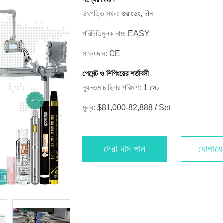
উৎপত্তি স্থল:
গুয়াংডং, চীন
পরিচিতিমুলক নাম:
EASY
সাক্ষ্যদান:
CE
পেমেন্ট ও শিপিংয়ের শর্তাবলী
ন্যূনতম চাহিদার পরিমাণ:
1 সেট
মূল্য:
$81,000-82,888 / Set
সেরা দাম পান
যোগাযো