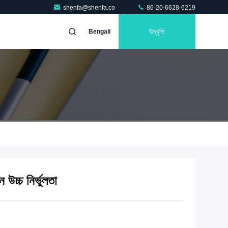
shenfa@shenfa.co
86-20-6628-6219
উদ্ধৃতি
Bengali
িন উচ্চ নির্ভুলতা