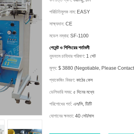
পরিচিতিমুলক নাম:
EASY
সাক্ষ্যদান:
CE
মডেল নম্বার:
SF-1100
পেমেন্ট ও শিপিংয়ের শর্তাবলী
ন্যূনতম চাহিদার পরিমাণ:
1 সেট
মূল্য:
$ 3880 (Negotiable, Please Contac
প্যাকেজিং বিবরণ:
কাঠের কেস
ডেলিভারি সময়:
৫ দিনের মধ্যে
পরিশোধের শর্ত:
এল/সি, টি/টি
যোগানের ক্ষমতা:
40 সেট/মাস