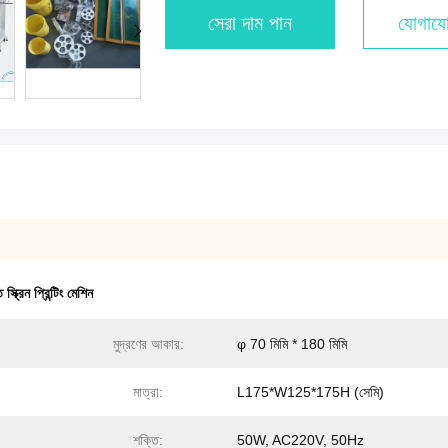
সেরা দাম পান
যোগাযো
 স্ক্রিন প্রিন্টিং মেশিন
মুদ্রণের আকার:
φ 70 মিমি * 180 মিমি
মাত্রা:
L175*W125*175H (সেমি)
শক্তি:
50W, AC220V, 50Hz