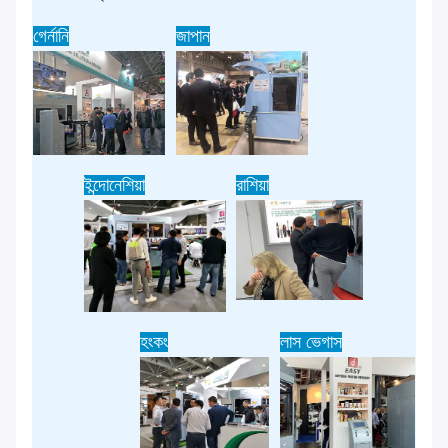
গের্নানি
জাপান
ইন্দোনেশিয়া
রাশিয়া
হংকং
লাস ভেগাস