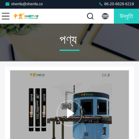
shenfa@shenfa.co
86-20-6628-6219
উদ্ধৃতি
পণ্য