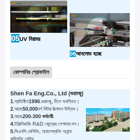
05
UV নিরাময়
06
আনলোড হচ্ছে
কোম্পানির প্রোফাইল
Shen Fa Eng.Co., Ltd (গুয়াংজু)
1.
প্রতিষ্ঠিত
1996
.গুয়াংজু, চীনে অবস্থিত।
2.
আছে
50,000
বর্গ মিটার উত্পাদন উদ্ভিদ।
3.
আছে
200-300 কর্মচারী
.
4.
ইঞ্জিনিয়ারিং R&D কেন্দ্রের পেশাদার দল।
5.
সিএনসি মেশিনিং, অ্যাসেম্বলিং অ্যান্ড
কমিশনিং সেন্টার