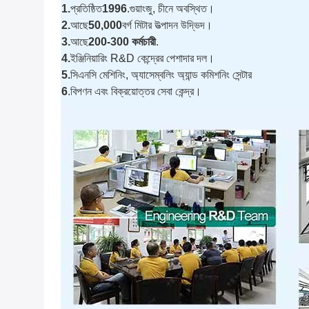
1.
প্রতিষ্ঠিত
1996
.গুয়াংজু, চীনে অবস্থিত।
2.
আছে
50,000
বর্গ মিটার উত্পাদন উদ্ভিদ।
3.
আছে
200-300 কর্মচারী
.
4.
ইঞ্জিনিয়ারিং R&D কেন্দ্রের পেশাদার দল।
5.
সিএনসি মেশিনিং, অ্যাসেম্বলিং অ্যান্ড কমিশনিং সেন্টার
6
.বিপণন এবং বিক্রয়োত্তর সেবা কেন্দ্র।