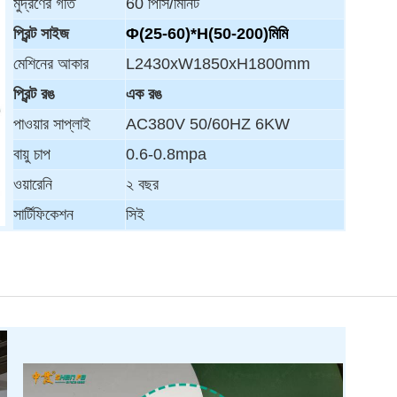
মুদ্রণের গতি
60 পিসি/মিনিট
প্রিন্ট সাইজ
Φ(25-60)*H(50-200)মিমি
মেশিনের আকার
L2430xW1850xH1800mm
প্রিন্ট রঙ
এক রঙ
পাওয়ার সাপ্লাই
AC380V 50/60HZ 6KW
বায়ু চাপ
0.6-0.8mpa
ওয়ারেনি
২ বছর
সার্টিফিকেশন
সিই