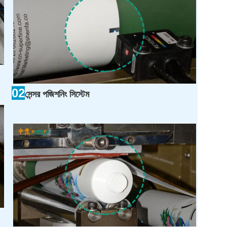
02
সেন্সর পজিশনিং সিস্টেম