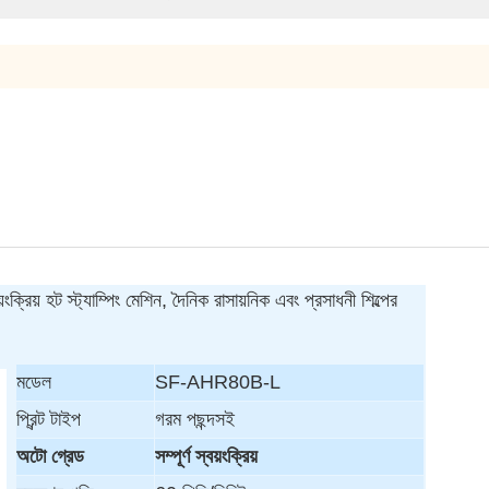
রিয় হট স্ট্যাম্পিং মেশিন, দৈনিক রাসায়নিক এবং প্রসাধনী শিল্পের
মডেল
SF-AHR80B-L
প্রিন্ট টাইপ
গরম পছন্দসই
অটো গ্রেড
সম্পূর্ণ স্বয়ংক্রিয়