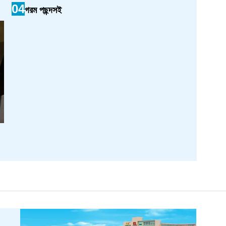
04
গরম পছন্দসই