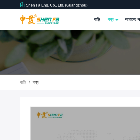
Shen Fa Eng. Co., Ltd. (Guangzhou)
বাড়ি
পণ্য
আমাদের সম
বাড়ি
/
পণ্য