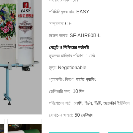
পরিচিতিমুলক নাম:
EASY
সাক্ষ্যদান:
CE
মডেল নম্বার:
SF-AHR80B-L
পেমেন্ট ও শিপিংয়ের শর্তাবলী
ন্যূনতম চাহিদার পরিমাণ:
1 সেট
মূল্য:
Negotionable
প্যাকেজিং বিবরণ:
কাঠের প্যাকিং
ডেলিভারি সময়:
10 দিন
পরিশোধের শর্ত:
এল/সি, ডি/এ, টি/টি, ওয়েস্টার্ন ইউনিয়ন
যোগানের ক্ষমতা:
50 সেট/মাস