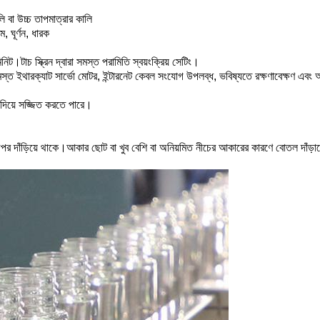
া উচ্চ তাপমাত্রার কালি
ম, ঘূর্ণন, ধারক
নিট।টাচ স্ক্রিন দ্বারা সমস্ত পরামিতি স্বয়ংক্রিয় সেটিং।
সহ সমস্ত ইথারক্যাট সার্ভো মোটর, ইন্টারনেট কেবল সংযোগ উপলব্ধ, ভবিষ্যতে রক্ষণাবেক্ষণ এ
শন দিয়ে সজ্জিত করতে পারে।
্টের উপর দাঁড়িয়ে থাকে।আকার ছোট বা খুব বেশি বা অনিয়মিত নীচের আকারের কারণে বোতল দাঁ