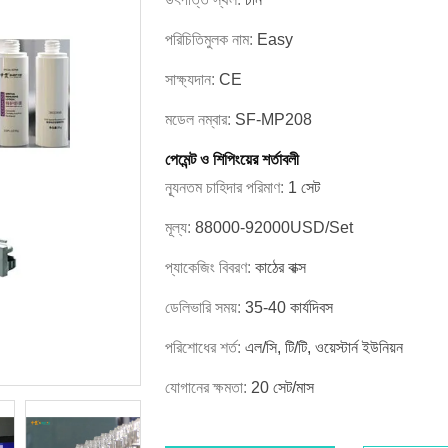
পরিচিতিমুলক নাম:
Easy
সাক্ষ্যদান:
CE
মডেল নম্বার:
SF-MP208
পেমেন্ট ও শিপিংয়ের শর্তাবলী
ন্যূনতম চাহিদার পরিমাণ:
1 সেট
মূল্য:
88000-92000USD/Set
প্যাকেজিং বিবরণ:
কাঠের বাক্স
ডেলিভারি সময়:
35-40 কার্যদিবস
পরিশোধের শর্ত:
এল/সি, টি/টি, ওয়েস্টার্ন ইউনিয়ন
যোগানের ক্ষমতা:
20 সেট/মাস