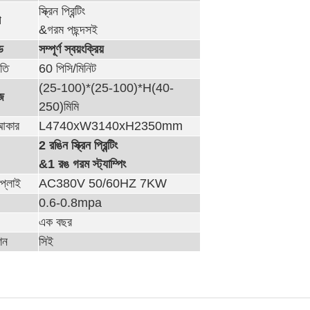
স্ক্রিন প্রিন্টিং
প
&গরম পছন্দসই
ড
সম্পূর্ণ স্বয়ংক্রিয়
গতি
60 পিসি/মিনিট
(25-100)*(25-100)*H(40-
ইজ
250)মিমি
আকার
L4740xW3140xH2350mm
2 রঙিন স্ক্রিন প্রিন্টিং
&1 রঙ গরম স্ট্যাম্পিং
াপ্লাই
AC380V 50/60HZ 7KW
0.6-0.8mpa
এক বছর
শন
সিই