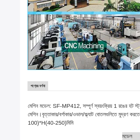
পণ্যের বর্ণনা
মেশিন মডেল: SF-MP412, সম্পূর্ণ স্বয়ংক্রিয় 1 রঙের হট স্ট্যাম
মেশিন।বৃত্তাকার/বর্গাকার/ওভাল/ফ্ল্যাট বোতলগুলিতে মুদ্র
100)*H(40-250)
মিমি
মডেল