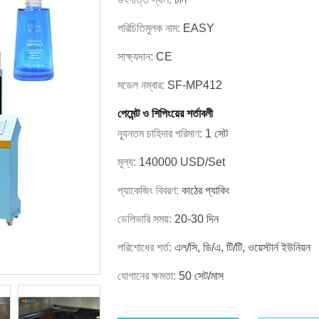
পরিচিতিমুলক নাম:
EASY
সাক্ষ্যদান:
CE
মডেল নম্বার:
SF-MP412
পেমেন্ট ও শিপিংয়ের শর্তাবলী
ন্যূনতম চাহিদার পরিমাণ:
1 সেট
মূল্য:
140000 USD/Set
প্যাকেজিং বিবরণ:
কাঠের প্যাকিং
ডেলিভারি সময়:
20-30 দিন
পরিশোধের শর্ত:
এল/সি, ডি/এ, টি/টি, ওয়েস্টার্ন ইউনিয়ন
যোগানের ক্ষমতা:
50 সেট/মাস