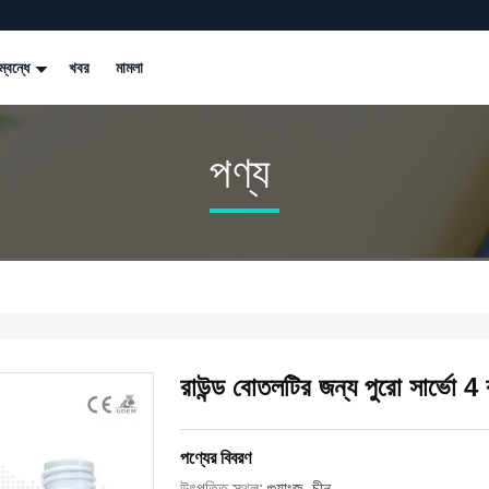
্বন্ধে
খবর
মামলা
পণ্য
রাউন্ড বোতলটির জন্য পুরো সার্ভো 4 কা
পণ্যের বিবরণ
উৎপত্তি স্থল:
গুয়াংজু, চীন