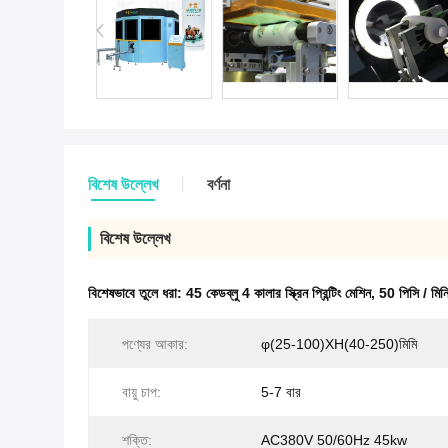
বিশেষ উল্লেখ
বর্ণনা
বিশেষ উল্লেখ
বিশেষভাবে তুলে ধরা:
45 কেডব্লু 4 কালার স্ক্রিন প্রিন্টিং মেশিন
,
50 পিসি / মিনিট 
পণ্যের আকার:
φ(25-100)XH(40-250)মিমি
বায়ু চাপ:
5-7 বার
শক্তি:
AC380V 50/60Hz 45kw