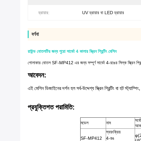
ড্রায়ার:
UV ড্রায়ার বা LED ড্রায়ার
বর্ণনা
রাউন্ড বোতলটির জন্য পুরো সার্ভো 4 কালার স্ক্রিন প্রিন্টিং মেশিন
গোলাকার বোতল SF-MP412 এর জন্য সম্পূর্ণ সার্ভো 4-রঙের সিল্ক স্ক্রিন প্রিন্
আবেদন:
এই মেশিন ডিজাইনের দর্শন হল সর্ব-উদ্দেশ্য স্ক্রিন প্রিন্টিং বা হট স্ট্যাম্
প্রযুক্তিগত পরামিতি
:
সর্বো
মডেল
নাম
আক
স্বয়ংক্রিয়
φ(
SF-MP412
4-রঙ
(4