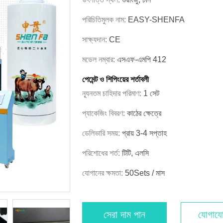
পরিচিতিমুলক নাম:
EASY-SHENFA
সাক্ষ্যদান:
CE
মডেল নম্বার:
এসএফ-এমপি 412
পেমেন্ট ও শিপিংয়ের শর্তাবলী
ন্যূনতম চাহিদার পরিমাণ:
1 সেট
প্যাকেজিং বিবরণ:
কাঠের ক্ষেত্রে
ডেলিভারি সময়:
প্রায় 3-4 সপ্তাহ
পরিশোধের শর্ত:
টিটি, এলসি
যোগানের ক্ষমতা:
50Sets / মাস
সেরা দাম পান
যোগাযো