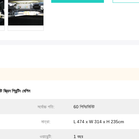
স্ক্রিন প্রিন্টিং মেশিন
সর্বোচ্চ গতি:
60 পিসি/মিনিট
মাত্রা:
L 474 x W 314 x H 235cm
ওয়ারেন্টি:
1 বছর