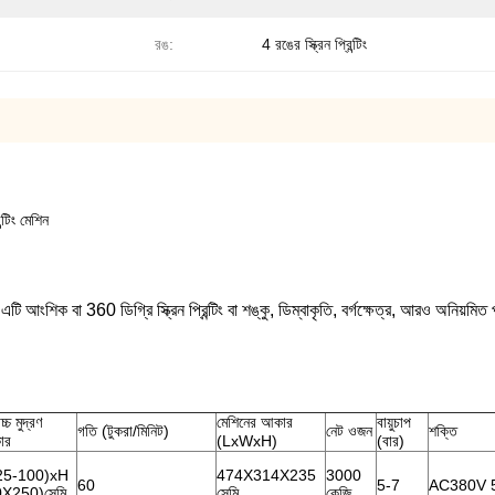
রঙ:
4 রঙের স্ক্রিন প্রিন্টিং
টিং মেশিন
পিং, এটি আংশিক বা 360 ডিগ্রি স্ক্রিন প্রিন্টিং বা শঙ্কু, ডিম্বাকৃতি, বর্গক্ষেত্র, আরও অনিয়ম
চ্চ মুদ্রণ
মেশিনের আকার
বায়ুচাপ
গতি (টুকরা/মিনিট)
নেট ওজন
শক্তি
ার
(LxWxH)
(বার)
25-100)xH
474X314X235
3000
60
5-7
AC380V 
0X250)সেমি
সেমি
কেজি