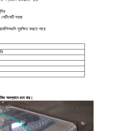
দ্ধি
ন সেটিংসটি সহজ
য়ার্কপিসগুলি সুরক্ষিত করতে পারে
মি
সীমিত অবস্থানে চলে যায়।