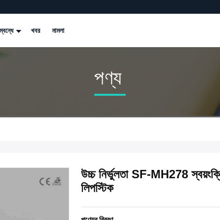
্বন্ধে
খবর
মামলা
পণ্য
উচ্চ নির্ভুলতা SF-MH278 স্বয়ংক্রিয
লিপস্টিক
পণ্যের বিবরণ