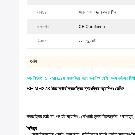
ব্যবহার:
ফয়েল গরম মুদ্রাঙ্কন মেশিন
সাক্ষ্যদান:
CE Certificate
ক্রিয়া:
গরম পছন্দসই
বর্ণনা
উচ্চ নির্ভুলতা SF-MH278 স্বয়ংক্রিয় গরম স্ট্যাম্পিং মেশিন জন্য বর্গাকার লিপ
SF-MH278 উচ্চ যথার্থ স্বয়ংক্রিয় স্বয়ংক্রিয় স্ট্যাম্পিং মেশিন
স্বয়ংক্রিয় মাল্টি-ফাংশন হট স্ট্যাম্পিং মেশিনটি মূলত ডিম্বাকৃতি, বর্গক্
বৈশিষ্ট্য
1. স্বয়ংক্রিয়ভাবে লোডিং কনভেয়র, মাল্টিস্পিন্ডল ম্যানিপুলেটর সরঞ্জামগু