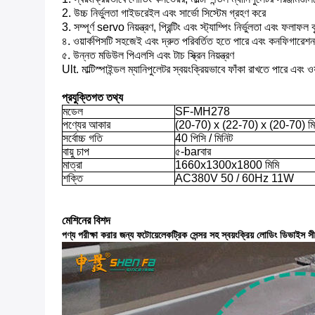
2. উচ্চ নির্ভুলতা গাইডরেইল এবং সার্ভো সিস্টেম গ্রহণ করে
3. সম্পূর্ণ servo নিয়ন্ত্রণ, প্রিন্টিং এবং স্ট্যাম্পিং নির্ভুলতা এবং ফলাফল বৃ
৪. ওয়ার্কপিসটি সহজেই এবং দ্রুত পরিবর্তিত হতে পারে এবং কনফিগারেশ
৫. উন্নত মডিউল পিএলসি এবং টাচ স্ক্রিন নিয়ন্ত্রণ
Ult. মাল্টিস্পাইন্ডল ম্যানিপুলেটর স্বয়ংক্রিয়ভাবে ফাঁকা রাখতে পারে এবং ও
প্রযুক্তিগত তথ্য
মডেল
SF-MH278
পণ্যের আকার
(20-70) x (22-70) x (20-70) মি
সর্বোচ্চ গতি
40 পিসি / মিনিট
বায়ু চাপ
৫-barবার
মাত্রা
1660x1300x1800 মিমি
শক্তি
AC380V 50 / 60Hz 11W
মেশিনের বিশদ
পণ্য পরীক্ষা করার জন্য ফটোয়েলেকট্রিক সেন্সর সহ স্বয়ংক্রিয় লোডিং ডিভাইস 