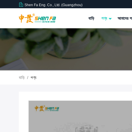
Shen Fa Eng. Co., Ltd. (Guangzhou)
বাড়ি
পণ্য
আমাদের সম
বাড়ি
/
পণ্য