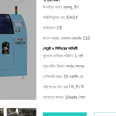
উৎপত্তি স্থল:
গুয়াংজু, চীন
পরিচিতিমুলক নাম:
EASY
সাক্ষ্যদান:
CE
মডেল নম্বার:
এসএফ-এমএইচ 210
পেমেন্ট ও শিপিংয়ের শর্তাবলী
ন্যূনতম চাহিদার পরিমাণ:
1 সেট
প্যাকেজিং বিবরণ:
কাঠের ক্ষেত্রে
ডেলিভারি সময়:
25 ওয়ার্কিং ডে
পরিশোধের শর্ত:
এল / সি, টি / টি
যোগানের ক্ষমতা:
10sets / মাস