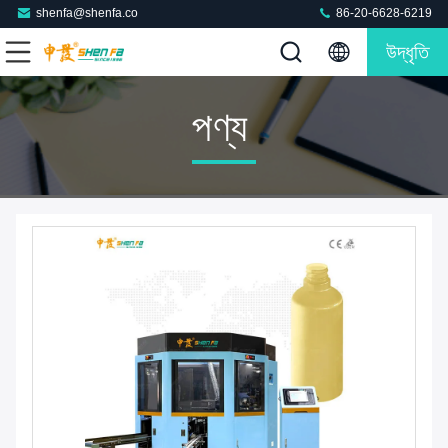
shenfa@shenfa.co
86-20-6628-6219
উদ্ধৃতি
পণ্য