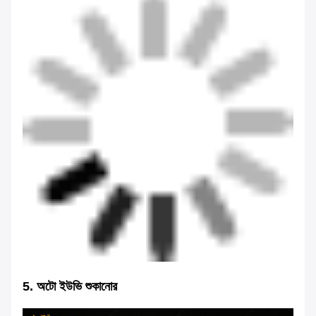
5. অটো ইউভি শুকানোর