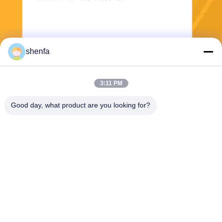
shenfa
3:11 PM
পাঠান
Good day, what product are you looking for?
Shen Fa Eng. Co., Ltd. (Guangzhou)
shenfa@shenfa.co
86-20-6628-6219
নং 9 হুয়াক্সিং দক্ষিণ রোড হুয়াডু জেলা
গুয়াংজু, চীন