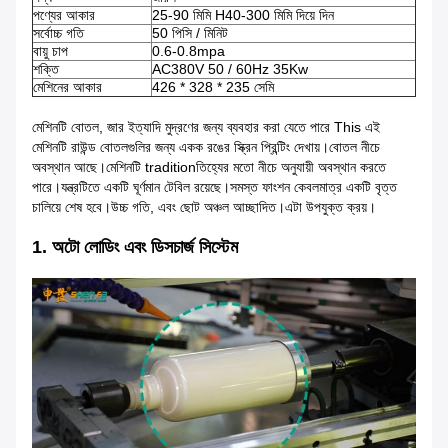
পণ্যের আকার
25-90 মিমি H40-300 মিমি দিয়ে দিন
সর্বোচ্চ গতি
50 পিসি / মিনিট
বায়ু চাপ
0.6-0.8mpa
শক্তি
AC380V 50 / 60Hz 35Kw
মেশিনের আকার
426 * 328 * 235 সেমি
মেশিনটি বোতল, জার ইত্যাদি মুদ্রণের জন্য ব্যবহার করা যেতে পারে This এই
মেশিনটি রাউন্ড বোতলগুলির জন্য একক রঙের স্ক্রিন প্রিন্টিং দেখায়।বোতল নীচে
অবস্থান আছে।মেশিনটি traditionতিহ্যের মতো নীচে অনুযায়ী অবস্থান করতে
পারে।যন্ত্রটিতে একটি ঘূর্ণমান টেবিল রয়েছে।সমস্ত ফাংশন কেবলমাত্র একটি বৃত্ত
চালিয়ে শেষ হবে।উচ্চ গতি, এবং ছোট অঞ্চল আচ্ছাদিত।এটা উপযুক্ত ক্রয়।
1. অটো লোডিং এবং ডিসচার্জ সিস্টেম