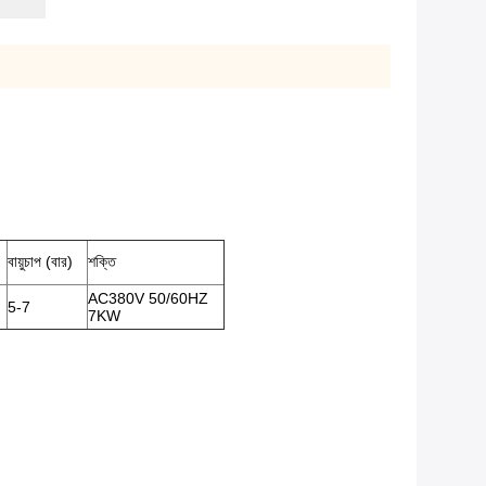
বায়ুচাপ (বার)
শক্তি
AC380V 50/60HZ
5-7
7KW