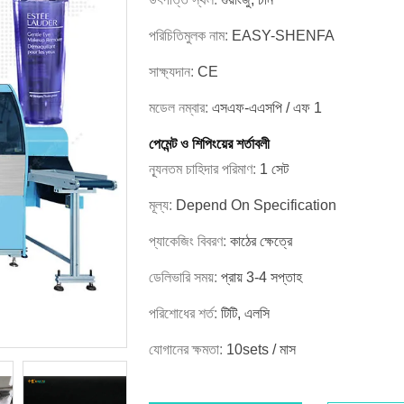
পরিচিতিমুলক নাম:
EASY-SHENFA
সাক্ষ্যদান:
CE
মডেল নম্বার:
এসএফ-এএসপি / এফ 1
পেমেন্ট ও শিপিংয়ের শর্তাবলী
ন্যূনতম চাহিদার পরিমাণ:
1 সেট
মূল্য:
Depend On Specification
প্যাকেজিং বিবরণ:
কাঠের ক্ষেত্রে
ডেলিভারি সময়:
প্রায় 3-4 সপ্তাহ
পরিশোধের শর্ত:
টিটি, এলসি
যোগানের ক্ষমতা:
10sets / মাস