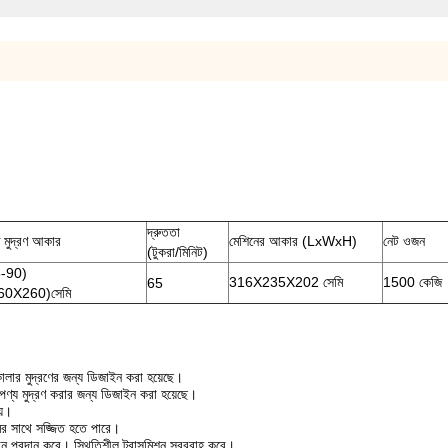
দ্রুততা
্চ মুদ্রণ আকার
মেশিনের আকার (LxWxH)
নেট ওজন
(টুকরা/মিনিট)
-90)
316X235X202 সেমি
1500 কেজি
65
60X260)সেমি
কালার মুদ্রণের জন্য ডিজাইন করা হয়েছে।
পণ্য মুদ্রণ করার জন্য ডিজাইন করা হয়েছে।
য়।
মের সাথে সজ্জিত হতে পারে।
সমাধান প্রদান করে। স্থিতিশীল ট্রান্সমিশন সরবরাহ করে।