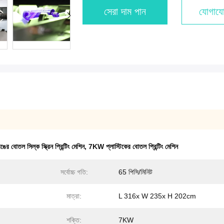
সেরা দাম পান
যোগাযো
র বোতল সিল্ক স্ক্রিন প্রিন্টিং মেশিন
,
7KW প্লাস্টিকের বোতল প্রিন্টিং মেশিন
সর্বোচ্চ গতি:
65 পিসি/মিনিট
মাত্রা:
L 316x W 235x H 202cm
শক্তি:
7KW