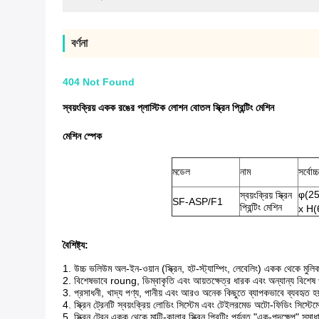
বর্ণনা
404 Not Found
স্বয়ংক্রিয় একক রঙের প্লাস্টিক লোশন বোতল স্ক্রিন প্রিন্টিং মেশিন
মেশিন স্পেক
মডেল
নাম
সর্বোচ
φ(25
স্বয়ংক্রিয় স্ক্রিন
SF-ASP/F1
প্রিন্টিং মেশিন
x H(
বৈশিষ্ট্য:
1. উচ্চ ভলিউম অল-ইন-ওয়ান (স্ক্রিন, হট-স্ট্যাম্পিং, লেবেলিং) একক থেকে মুলি
2. বিশেষভাবে roung, ডিম্বাকৃতি এবং আয়তক্ষেত্র ধারক এবং অন্যান্য বিশেষ 
3. প্রসাধনী, খাদ্য পণ্য, পানীয় এবং আরও অনেক কিছুতে ব্যাপকভাবে ব্যবহৃত হ
4. স্ক্রিন ট্রেনটি স্বয়ংক্রিয় লোডিং সিস্টেম এবং টেইলরমেড অটো-ফিডিং সিস্টে
5. স্ক্রিন ট্রেন একক থেকে মাল্টি-কালার স্ক্রিন প্রিন্টিং পর্যন্ত "এক-পদক্ষেপ" 