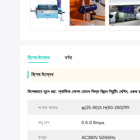
বিশেষ উল্লেখ
বর্ণনা
বিশেষ উল্লেখ
বিশেষভাবে তুলে ধরা:
প্লাস্টিক লোশন বোতল সিল্ক স্ক্রিন প্রিন্টিং মেশিন
,
একক রঙে
পণ্যের আকার:
φ(25-90)X H(60-260)মিমি
বায়ু চাপ:
0.6-0.8mpa
ইনপুট:
AC380V 50/60Hz