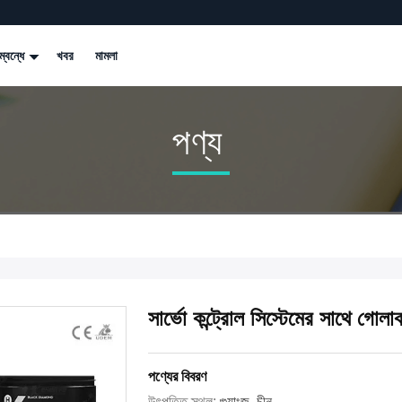
্বন্ধে
খবর
মামলা
পণ্য
সার্ভো কন্ট্রোল সিস্টেমের সাথে গোলাক
পণ্যের বিবরণ
উৎপত্তি স্থল:
গুয়াংজু, চীন