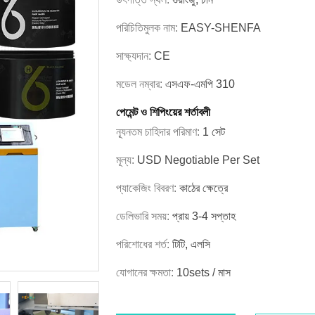
পরিচিতিমুলক নাম:
EASY-SHENFA
সাক্ষ্যদান:
CE
মডেল নম্বার:
এসএফ-এমপি 310
পেমেন্ট ও শিপিংয়ের শর্তাবলী
ন্যূনতম চাহিদার পরিমাণ:
1 সেট
মূল্য:
USD Negotiable Per Set
প্যাকেজিং বিবরণ:
কাঠের ক্ষেত্রে
ডেলিভারি সময়:
প্রায় 3-4 সপ্তাহ
পরিশোধের শর্ত:
টিটি, এলসি
যোগানের ক্ষমতা:
10sets / মাস