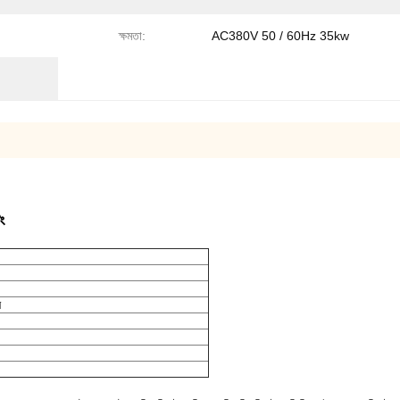
ক্ষমতা:
AC380V 50 / 60Hz 35kw
ং
ন