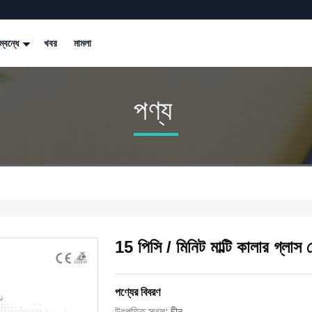
্বন্ধে
খবর
মামলা
পণ্য
15 পিসি / মিনিট মাল্টি কালার গ্লাস ব
পণ্যের বিবরণ
উৎপত্তি স্থল:
চীন