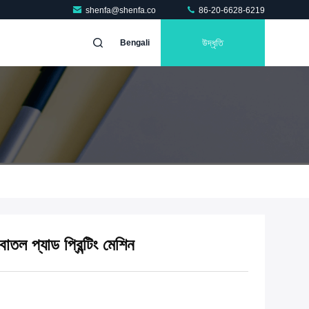
shenfa@shenfa.co
86-20-6628-6219
উদ্ধৃতি
Bengali
োতল প্যাড প্রিন্টিং মেশিন