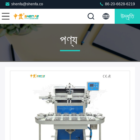
shenfa@shenfa.co
86-20-6628-6219
উদ্ধৃতি
পণ্য