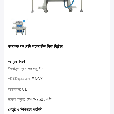
কনভেয়র সহ সেমি অটোমেটিক স্ক্রিন প্রিন্টার
পণ্যের বিবরণ
উৎপত্তি স্থল:
গুয়াংজু, চীন
পরিচিতিমুলক নাম:
EASY
সাক্ষ্যদান:
CE
মডেল নম্বার:
এসএফ-250 / এসি
পেমেন্ট ও শিপিংয়ের শর্তাবলী