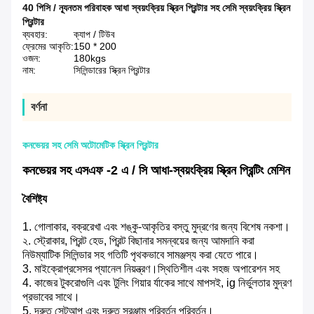
40 পিসি / ন্যূনতম পরিবাহক আধা স্বয়ংক্রিয় স্ক্রিন প্রিন্টার সহ সেমি স্বয়ংক্রিয় স্ক্রিন
প্রিন্টার
ব্যবহার:
ক্যাপ / টিউব
ফ্রেমের আকৃতি:
150 * 200
ওজন:
180kgs
নাম:
সিলিন্ডারের স্ক্রিন প্রিন্টার
বর্ণনা
কনভেয়র সহ সেমি অটোমেটিক স্ক্রিন প্রিন্টার
কনভেয়র সহ এসএফ -2 এ / সি আধা-স্বয়ংক্রিয় স্ক্রিন প্রিন্টিং মেশিন
বৈশিষ্ট্য
1. গোলাকার, বক্ররেখা এবং শঙ্কু-আকৃতির বস্তু মুদ্রণের জন্য বিশেষ নকশা।
২. স্ট্রোকার, প্রিন্ট হেড, প্রিন্ট বিছানার সমন্বয়ের জন্য আমদানি করা
নিউম্যাটিক সিলিন্ডার সহ গতিটি পৃথকভাবে সামঞ্জস্য করা যেতে পারে।
3. মাইক্রোপ্রসেসর প্যানেল নিয়ন্ত্রণ।স্থিতিশীল এবং সহজ অপারেশন সহ
4. কাজের টুকরোগুলি এবং টুলিং গিয়ার র্যাকের সাথে মাপসই, ig নির্ভুলতার মুদ্রণ
প্রভাবের সাথে।
5. দ্রুত সেটআপ এবং দ্রুত সরঞ্জাম পরিবর্তন পরিবর্তন।