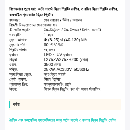
বিশেষভাবে তুলে ধরা:
অটো সার্ভো স্ক্রিন প্রিন্টিং মেশিন
,
৩ রঙিন স্ক্রিন প্রিন্টিং মেশিন
,
কসমেটিক্স প্যাকেজিং স্ক্রিন প্রিন্টার
ব্যবহার:
পেন ব্যারেল / টিউব / ফ্লাকন
বিদেশী বিক্রয়োত্তর সেবা:
পাওয়া যায়
কী সেলিং পয়েন্ট:
উচ্চ-নির্ভুলতা / উচ্চ উত্পাদন / নির্মাতা সরাসরি
ওয়ারেন্টি:
1 বছর
মুদ্রণ আকার:
Φ (8-25)×L(40-130) মিমি
মুদ্রণের গতি:
60 পিসি/মিনিট
প্রিন্টিং কালার:
বহু রঙের
ড্রায়ার:
LED বা UV ড্রায়ার
মাত্রা:
L275×W275×H230 (সেমি)
ওজন:
3500 কেজি
শক্তি:
25KW, AC380V, 50/60Hz
স্বয়ংক্রিয় গ্রেড:
স্বয়ংক্রিয় সার্ভো
প্লেট প্রকার:
স্ক্রিন প্রিন্টার
প্রযোজ্য শিল্প:
ম্যানুফ্যাকচারিং প্ল্যান্ট
টাইপ:
সিল্ক স্ক্রিন প্রিন্টিং এবং হট ফয়েল স্ট্যাম্পিং
বর্ণনা
দৈনিক এবং কসমেটিক্স প্যাকেজিংয়ের জন্য অটো সার্ভো ৩ কালার স্ক্রিন প্রিন্টিং মেশিন