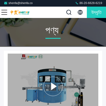
shenfa@shenfa.co
86-20-6628-6219
উদ্ধৃতি
পণ্য