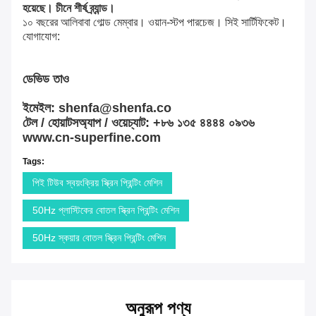
হয়েছে। চীনে শীর্ষ ব্র্যান্ড।
১০ বছরের আলিবাবা গোল্ড মেম্বার। ওয়ান-স্টপ পারচেজ। সিই সার্টিফিকেট।
যোগাযোগ:
ডেভিড তাও
ইমেইল: shenfa@shenfa.co
টেল / হোয়াটসঅ্যাপ / ওয়েচ্যাট: +৮৬ ১৩৫ ৪৪৪৪ ০৯৩৬
www.cn-superfine.com
Tags:
পিই টিউব স্বয়ংক্রিয় স্ক্রিন প্রিন্টিং মেশিন
50Hz প্লাস্টিকের বোতল স্ক্রিন প্রিন্টিং মেশিন
50Hz স্কয়ার বোতল স্ক্রিন প্রিন্টিং মেশিন
অনুরূপ পণ্য