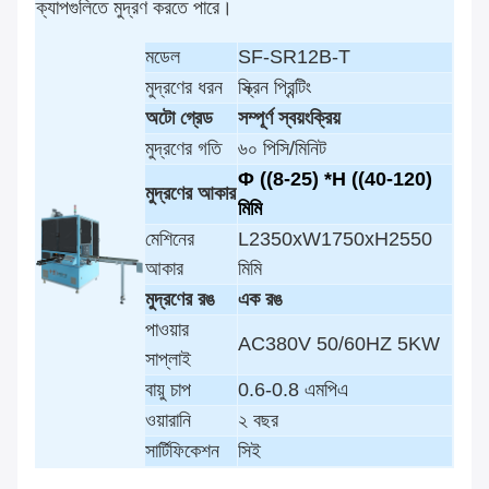
ক্যাপগুলিতে মুদ্রণ করতে পারে।
মডেল
SF-SR12B-T
মুদ্রণের ধরন
স্ক্রিন প্রিন্টিং
অটো গ্রেড
সম্পূর্ণ স্বয়ংক্রিয়
মুদ্রণের গতি
৬০ পিসি/মিনিট
Φ ((8-25) *H ((40-120)
মুদ্রণের আকার
মিমি
মেশিনের
L2350xW1750xH2550
আকার
মিমি
মুদ্রণের রঙ
এক রঙ
পাওয়ার
AC380V 50/60HZ 5KW
সাপ্লাই
বায়ু চাপ
0.6-0.8 এমপিএ
ওয়ারানি
২ বছর
সার্টিফিকেশন
সিই