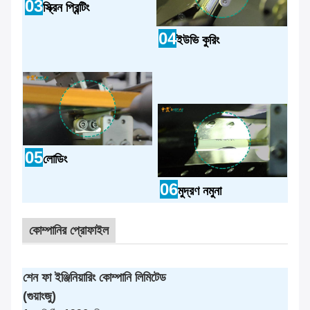
03
স্ক্রিন প্রিন্টিং
04
ইউভি কুরিং
05
লোডিং
06
মুদ্রণ নমুনা
কোম্পানির প্রোফাইল
শেন ফা ইঞ্জিনিয়ারিং কোম্পানি লিমিটেড
(গুয়াংজু)