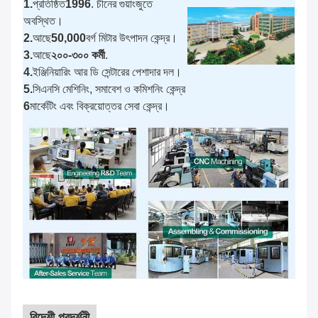
1.
প্রতিষ্ঠিত
1996
. চীনের গুয়াংজুতে
অবস্থিত।
2.
আছে
50,000
বর্গ মিটার উৎপাদন কেন্দ্র।
3.
আছে
২০০-৩০০ কর্মী
.
4.
ইঞ্জিনিয়ারিং আর ডি সেন্টারের পেশাদার দল।
5.
সিএনসি মেশিনিং, সমাবেশ ও কমিশনিং কেন্দ্র
6
মার্কেটিং এবং বিক্রয়োত্তর সেবা কেন্দ্র।
বিদেশী প্রদর্শনী