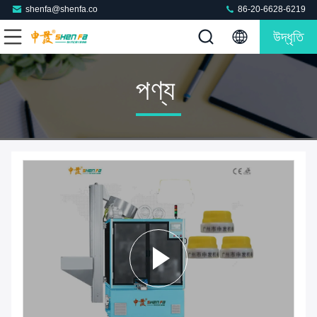
shenfa@shenfa.co
86-20-6628-6219
উদ্ধৃতি
পণ্য