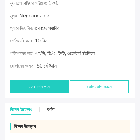
ন্যূনতম চাহিদার পরিমাণ:
1 সেট
মূল্য:
Negotionable
প্যাকেজিং বিবরণ:
কাঠের প্যাকিং
ডেলিভারি সময়:
10 দিন
পরিশোধের শর্ত:
এল/সি, ডি/এ, টি/টি, ওয়েস্টার্ন ইউনিয়ন
যোগানের ক্ষমতা:
50 সেট/মাস
সেরা দাম পান
যোগাযোগ করুন
বিশেষ উল্লেখ
বর্ণনা
বিশেষ উল্লেখ