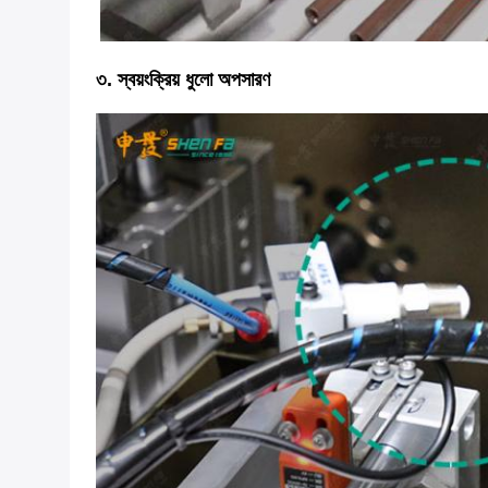
৩. স্বয়ংক্রিয় ধুলো অপসারণ