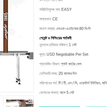
পরিচিতিমুলক নাম:
EASY
সাক্ষ্যদান:
CE
মডেল নম্বার:
এসএফ-এএইচআর 80 বি-পি
পেমেন্ট ও শিপিংয়ের শর্তাবলী
ন্যূনতম চাহিদার পরিমাণ:
1 সেট
মূল্য:
USD Negotiable Per Set
প্যাকেজিং বিবরণ:
প্লাই কাঠের কেস
ডেলিভারি সময়:
20 কাজের দিন
পরিশোধের শর্ত:
টি / টি, এল / সি, ওয়েস্টার্ন ইউনিয়ন, মানি
যোগানের ক্ষমতা:
মাসে 5 সেট