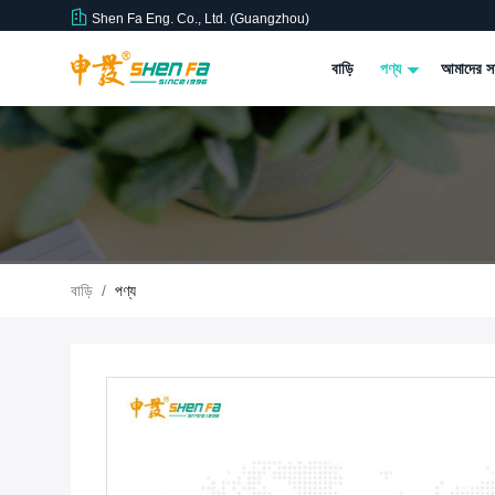
Shen Fa Eng. Co., Ltd. (Guangzhou)
বাড়ি
পণ্য
আমাদের সম
বাড়ি
/
পণ্য