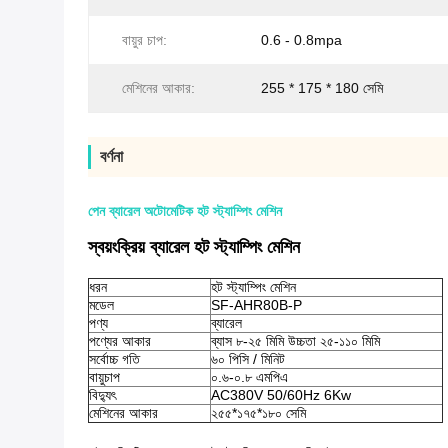
বায়ুর চাপ:
0.6 - 0.8mpa
মেশিনের আকার:
255 * 175 * 180 সেমি
বর্ণনা
পেন ব্যারেল অটোমেটিক হট স্ট্যাম্পিং মেশিন
স্বয়ংক্রিয় ব্যারেল হট স্ট্যাম্পিং মেশিন
ধরন
হট স্ট্যাম্পিং মেশিন
মডেল
SF-AHR80B-P
পণ্য
ব্যারেল
পণ্যের আকার
ব্যাস ৮-২৫ মিমি উচ্চতা ২৫-১১০ মিমি
সর্বোচ্চ গতি
৬০ পিসি / মিনিট
বায়ুচাপ
০.৬-০.৮ এমপিএ
বিদ্যুৎ
AC380V 50/60Hz 6Kw
মেশিনের আকার
২৫৫*১৭৫*১৮০ সেমি