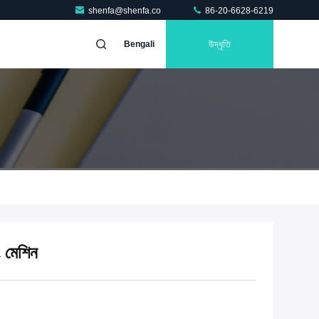
shenfa@shenfa.co
86-20-6628-6219
উদ্ধৃতি
Bengali
ং মেশিন