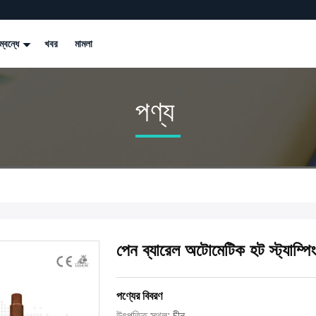
্বন্ধে
খবর
মামলা
পণ্য
পেন ব্যারেল অটোমেটিক হট স্ট্যাম্পি
পণ্যের বিবরণ
উৎপত্তি স্থল:
চীন