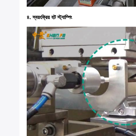
৪. স্বয়ংক্রিয় হট স্ট্যাম্পিং